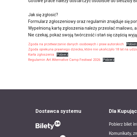
Gotowe prace należy dostarczyć osobiście do siedziby B
Jak się zgłosić?
Formularz zgłoszeniowy oraz regulamin znajduje się poni
Wypełnioną kartę zgłoszenia należy przesłać mailowo, a
Nie czekaj, pokaż swoją twórczość i stań się częścią wyj
Zgoda na przetwarzanie danych osobowych i praw autorskich
Pobier
Zgoda opiekuna prawnego dziecka, które nie ukończyło 18 lat na udzi
Karta zgłoszenia
Pobierz
Regulamin Art Alternative Camp Festiwal 2026
Pobierz
Dostawca systemu
Dla Kupują
Pobierz bilet 
Komunikaty, z