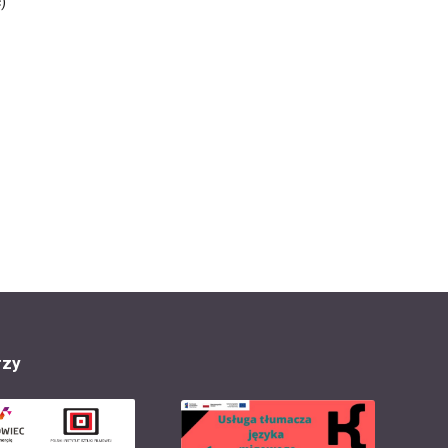
)
rzy