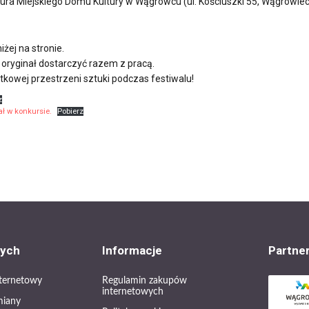
iura Miejskiego Domu Kultury w Wągrowcu (ul. Kościuszki 55, Wągrowiec
żej na stronie.
 oryginał dostarczyć razem z pracą.
ątkowej przestrzeni sztuki podczas festiwalu!
z
ał w konkursie.
Pobierz
cych
Informacje
Partne
internetowy
Regulamin zakupów
internetowych
miany