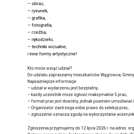
– obraz,
– rysunek,
– grafika,
– fotografia,
– rzeźba,
– rękodzieło,
– techniki wizualne,
i inne formy artystyczne!
Kto może wziąć udział?
Do udziału zapraszamy mieszkańców Wągrowca, Gminy W
Najważniejsze informacje:
– udział w wydarzeniu jest bezpłatny,
– każdy uczestnik może zgłosić maksymalnie 5 prac,
– format prac jest dowolny, jednak powinien umożliwiać 
– Organizator zastrzega sobie prawo do selekcji prac,
– zgłoszenie oznacza zgodę na wykorzystanie wizerunk
Zgłoszenia przyjmujemy do 12 lipca 2026 r. na adres: 