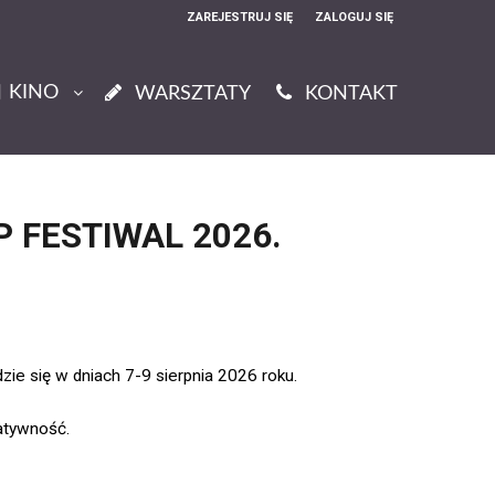
ZAREJESTRUJ SIĘ
ZALOGUJ SIĘ
0
KINO
0,00
WARSZTATY
KONTAKT
PLN
14
49
MP FESTIWAL 2026.
ie się w dniach 7-9 sierpnia 2026 roku.
eatywność.