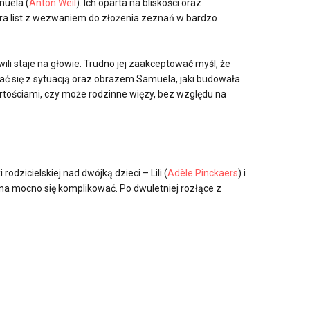
muela (
Anton Weil
). Ich oparta na bliskości oraz
ra list z wezwaniem do złożenia zeznań w bardzo
wili staje na głowie. Trudno jej zaakceptować myśl, że
ać się z sytuacją oraz obrazem Samuela, jaki budowała
wartościami, czy może rodzinne więzy, bez względu na
 rodzicielskiej nad dwójką dzieci – Lili (
Adèle Pinckaers
) i
yna mocno się komplikować. Po dwuletniej rozłące z