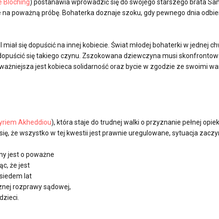
e Bloching
) postanawia wprowadzić się do swojego starszego brata Sa
 na poważną próbę. Bohaterka doznaje szoku, gdy pewnego dnia odbie
miał się dopuścić na innej kobiecie. Świat młodej bohaterki w jednej ch
y dopuścić się takiego czynu. Zszokowana dziewczyna musi skonfrontow
zy ważniejsza jest kobieca solidarność oraz bycie w zgodzie ze swoimi 
yriem Akheddiou
), która staje do trudnej walki o przyznanie pełnej opieki
się, że wszystko w tej kwestii jest prawnie uregulowane, sytuacja zacz
ny jest o poważne
c, że jest
 siedem lat
nej rozprawy sądowej,
dzieci.