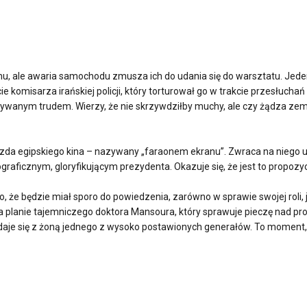
u, ale awaria samochodu zmusza ich do udania się do warsztatu. Jed
ie komisarza irańskiej policji, który torturował go w trakcie przesłucha
rywanym trudem. Wierzy, że nie skrzywdziłby muchy, ale czy żądza zemst
azda egipskiego kina – nazywany „faraonem ekranu”. Zwraca na niego u
biograficznym, gloryfikującym prezydenta. Okazuje się, że jest to prop
o, że będzie miał sporo do powiedzenia, zarówno w sprawie swojej roli, j
 planie tajemniczego doktora Mansoura, który sprawuje pieczę nad pr
aje się z żoną jednego z wysoko postawionych generałów. To moment, w