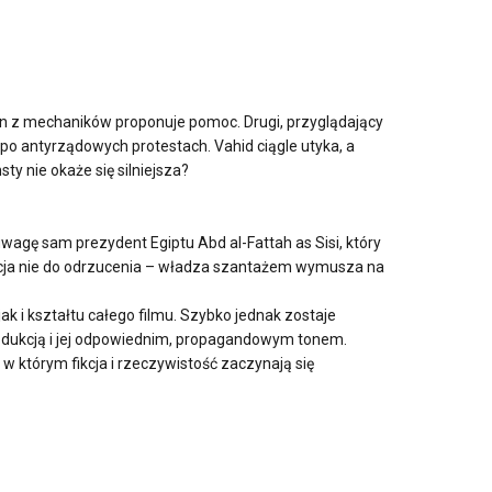
en z mechaników proponuje pomoc. Drugi, przyglądający
ń po antyrządowych protestach. Vahid ciągle utyka, a
y nie okaże się silniejsza?
wagę sam prezydent Egiptu Abd al-Fattah as Sisi, który
ozycja nie do odrzucenia – władza szantażem wymusza na
ak i kształtu całego filmu. Szybko jednak zostaje
odukcją i jej odpowiednim, propagandowym tonem.
 którym fikcja i rzeczywistość zaczynają się