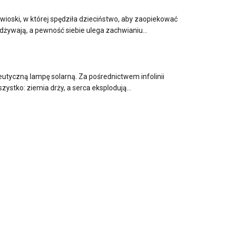
 wioski, w której spędziła dzieciństwo, aby zaopiekować
odżywają, a pewność siebie ulega zachwianiu…
eutyczną lampę solarną. Za pośrednictwem infolinii
zystko: ziemia drży, a serca eksplodują…