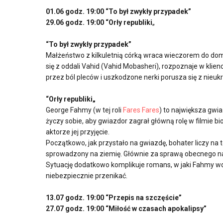
01.06 godz. 19:00 “
To był zwykły przypadek
”
29.06 godz. 19:00 “
Orły republiki
„
“
To był zwykły przypadek
”
Małżeństwo z kilkuletnią córką wraca wieczorem do dom
się z oddali Vahid (Vahid Mobasheri), rozpoznaje w klienc
przez ból pleców i uszkodzone nerki porusza się z nieuk
“
Orły republiki
„
George Fahmy (w tej roli
Fares Fares
) to największa gwi
życzy sobie, aby gwiazdor zagrał główną rolę w filmie 
aktorze jej przyjęcie.
Początkowo, jak przystało na gwiazdę, bohater liczy na t
sprowadzony na ziemię. Głównie za sprawą obecnego na
Sytuację dodatkowo komplikuje romans, w jaki Fahmy wd
niebezpiecznie przenikać.
13.07 godz. 19:00 “
Przepis na szczęście
”
27.07 godz. 19:00 “Miłość w czasach apokalipsy”