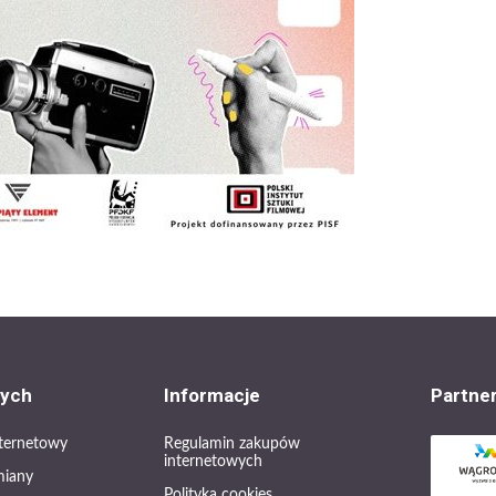
cych
Informacje
Partne
internetowy
Regulamin zakupów
internetowych
miany
Polityka cookies