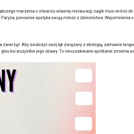
iększego marzenia o otwarciu własnej restauracji, nagle musi wrócić do
łku Paryża, ponownie spotyka swoją miłość z dzieciństwa. Wspomnienia 
la zwierząt. Aby zwalczyć swój lęk związany z ekologią, zamawia terap
j głos koi wszystkie jego obawy. To nieoczekiwane spotkanie zmienia ws