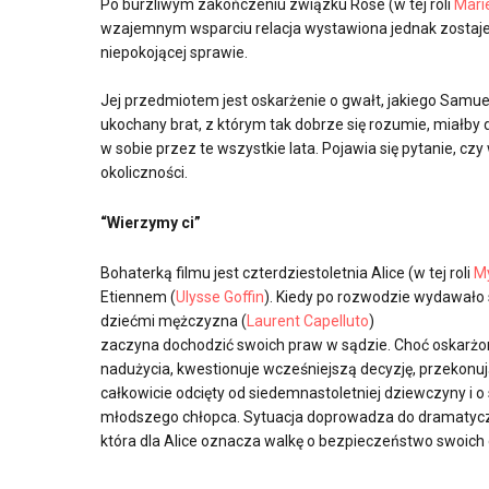
Po burzliwym zakończeniu związku Rose (w tej roli
Mari
wzajemnym wsparciu relacja wystawiona jednak zostaje
niepokojącej sprawie.
Jej przedmiotem jest oskarżenie o gwałt, jakiego Samuel 
ukochany brat, z którym tak dobrze się rozumie, miałb
w sobie przez te wszystkie lata. Pojawia się pytanie, c
okoliczności.
“
Wierzymy ci
”
Bohaterką filmu jest czterdziestoletnia Alice (w tej roli
M
Etiennem (
Ulysse Goffin
). Kiedy po rozwodzie wydawało 
dziećmi mężczyzna (
Laurent Capelluto
)
zaczyna dochodzić swoich praw w sądzie. Choć oskarżo
nadużycia, kwestionuje wcześniejszą decyzję, przekonują
całkowicie odcięty od siedemnastoletniej dziewczyny i o
młodszego chłopca. Sytuacja doprowadza do dramatycz
która dla Alice oznacza walkę o bezpieczeństwo swoich 