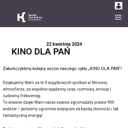
0
Gł
'
0,00
PLN
22 kwietnia 2024
KINO DLA PAŃ
14
53
Zakończyliśmy kolejny sezon naszego cyklu „KINO DLA PAŃ”!
Dziękujemy Wam za te 9 wyjątkowych spotkań w filmowej
atmosferze, za wspólnie spędzony czas, rozmowy, emocje i
cudowną frekwencję.
To właśnie dzięki Wam nasze seanse zgromadziły prawie 900
widzów – jesteśmy ogromnie wdzięczni za każdą obecność i tak
fantastyczną energię!