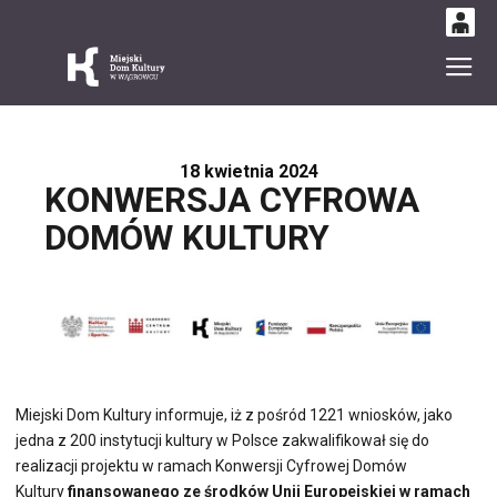
0
Gł
'
0,00
PLN
18 kwietnia 2024
KONWERSJA CYFROWA
14
49
DOMÓW KULTURY
Miejski Dom Kultury informuje, iż z pośród 1221 wniosków, jako
jedna z 200 instytucji kultury w Polsce zakwalifikował się do
realizacji projektu w ramach Konwersji Cyfrowej Domów
Kultury
finansowanego ze środków Unii Europejskiej w ramach