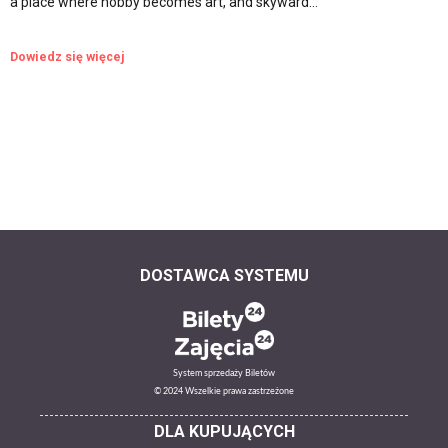
a place where hobby becomes art, and skyward…
Dowiedz się więcej
DOSTAWCA SYSTEMU
System sprzedaży Biletów
© 2024 Wszelkie prawa zastrzeżone
DLA KUPUJĄCYCH