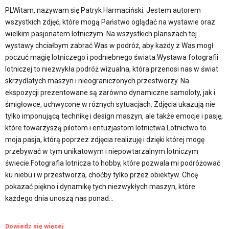
PLWitam, nazywam się Patryk Harmaciński. Jestem autorem
wszystkich zdjęć, które mogą Państwo oglądać na wystawie oraz
wielkim pasjonatem lotniczym. Na wszystkich planszach tej
wystawy chciałbym zabrać Was w podróż, aby każdy z Was mogł
poczuć magię lotniczego i podniebnego świata.Wystawa fotografii
lotniczej to niezwykła podróż wizualna, która przenosi nas w świat
skrzydlatych maszyn i nieograniczonych przestworzy. Na
ekspozycji prezentowane są zarówno dynamiczne samoloty, jak i
śmigłowce, uchwycone w różnych sytuacjach. Zdjęcia ukazują nie
tylko imponującą technikę i design maszyn, ale także emocje i pasję,
które towarzyszą pilotom i entuzjastom lotnictwa.Lotnictwo to
moja pasja, którą poprzez zdjęcia realizuję i dzięki której mogę
przebywać w tym unikatowym i niepowtarzalnym lotniczym
świecie.Fotografia lotnicza to hobby, które pozwala mi podróżować
ku niebu i w przestworza, choćby tylko przez obiektyw. Chcę
pokazać piękno i dynamikę tych niezwykłych maszyn, które
każdego dnia unoszą nas ponad…
Dowiedz się więcej