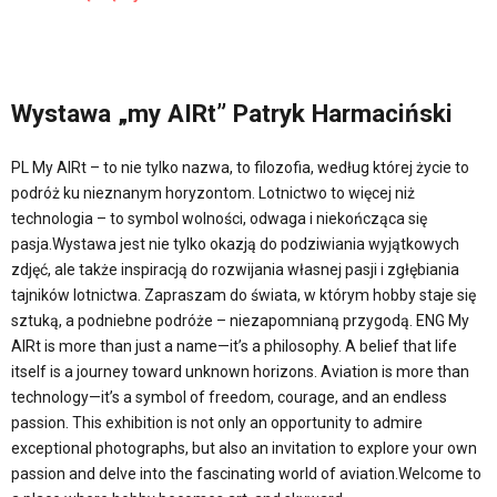
Wystawa „my AIRt” Patryk Harmaciński
PL My AIRt – to nie tylko nazwa, to filozofia, według której życie to
podróż ku nieznanym horyzontom. Lotnictwo to więcej niż
technologia – to symbol wolności, odwaga i niekończąca się
pasja.Wystawa jest nie tylko okazją do podziwiania wyjątkowych
zdjęć, ale także inspiracją do rozwijania własnej pasji i zgłębiania
tajników lotnictwa. Zapraszam do świata, w którym hobby staje się
sztuką, a podniebne podróże – niezapomnianą przygodą. ENG My
AIRt is more than just a name—it’s a philosophy. A belief that life
itself is a journey toward unknown horizons. Aviation is more than
technology—it’s a symbol of freedom, courage, and an endless
passion. This exhibition is not only an opportunity to admire
exceptional photographs, but also an invitation to explore your own
passion and delve into the fascinating world of aviation.Welcome to