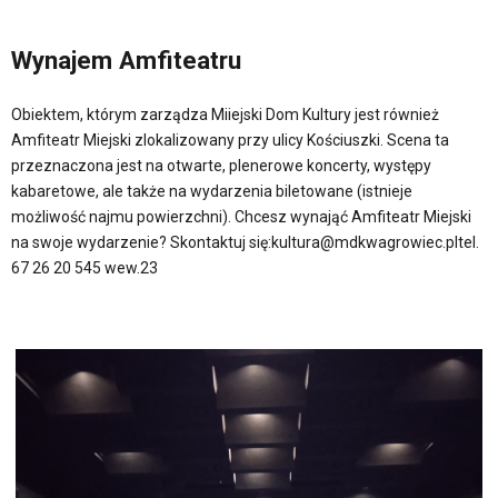
Wynajem Amfiteatru
Obiektem, którym zarządza Miiejski Dom Kultury jest również
Amfiteatr Miejski zlokalizowany przy ulicy Kościuszki. Scena ta
przeznaczona jest na otwarte, plenerowe koncerty, występy
kabaretowe, ale także na wydarzenia biletowane (istnieje
możliwość najmu powierzchni). Chcesz wynająć Amfiteatr Miejski
na swoje wydarzenie? Skontaktuj się:kultura@mdkwagrowiec.pltel.
67 26 20 545 wew.23