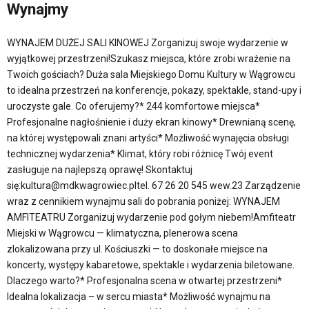
Wynajmy
WYNAJEM DUŻEJ SALI KINOWEJ Zorganizuj swoje wydarzenie w
wyjątkowej przestrzeni!Szukasz miejsca, które zrobi wrażenie na
Twoich gościach? Duża sala Miejskiego Domu Kultury w Wągrowcu
to idealna przestrzeń na konferencje, pokazy, spektakle, stand-upy i
uroczyste gale. Co oferujemy?* 244 komfortowe miejsca*
Profesjonalne nagłośnienie i duży ekran kinowy* Drewnianą scenę,
na której występowali znani artyści* Możliwość wynajęcia obsługi
technicznej wydarzenia* Klimat, który robi różnicę Twój event
zasługuje na najlepszą oprawę! Skontaktuj
się:kultura@mdkwagrowiec.pltel. 67 26 20 545 wew.23 Zarządzenie
wraz z cennikiem wynajmu sali do pobrania poniżej: WYNAJEM
AMFITEATRU Zorganizuj wydarzenie pod gołym niebem!Amfiteatr
Miejski w Wągrowcu — klimatyczna, plenerowa scena
zlokalizowana przy ul. Kościuszki — to doskonałe miejsce na
koncerty, występy kabaretowe, spektakle i wydarzenia biletowane.
Dlaczego warto?* Profesjonalna scena w otwartej przestrzeni*
Idealna lokalizacja – w sercu miasta* Możliwość wynajmu na