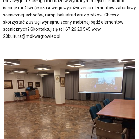
możliwy jest z usługą montażu w wybranym miejscu. Ponadto
istnieje możliwość czasowego wypożyczenia elementów zabudowy
scenicznej: schodów, ramp, balustrad oraz płotków. Chcesz
skorzystać z usługi wynajmu sceny mobilnej bądź elementów
scenicznych? Skontaktuj się:tel. 67 26 20 545 wew.
23kultura@mdkwagrowiec.pl