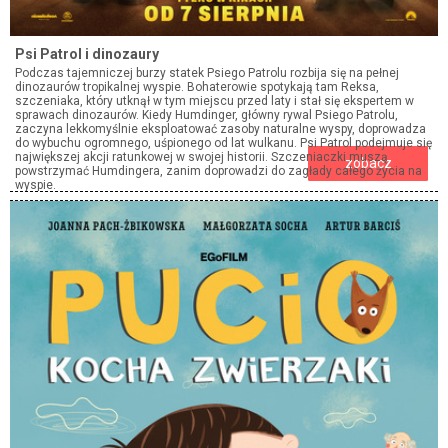
Psi Patrol i dinozaury
Podczas tajemniczej burzy statek Psiego Patrolu rozbija się na pełnej
dinozaurów tropikalnej wyspie. Bohaterowie spotykają tam Reksa,
szczeniaka, który utknął w tym miejscu przed laty i stał się ekspertem w
sprawach dinozaurów. Kiedy Humdinger, główny rywal Psiego Patrolu,
zaczyna lekkomyślnie eksploatować zasoby naturalne wyspy, doprowadza
do wybuchu ogromnego, uśpionego od lat wulkanu. Psi Patrol podejmuje się
największej akcji ratunkowej w swojej historii. Szczeniaczki muszą
zobacz
powstrzymać Humdingera, zanim doprowadzi do zagłady całego życia na
wyspie.