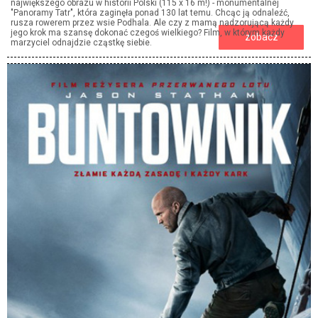
największego obrazu w historii Polski (115 x 16 m!) - monumentalnej
"Panoramy Tatr", która zaginęła ponad 130 lat temu. Chcąc ją odnaleźć,
rusza rowerem przez wsie Podhala. Ale czy z mamą nadzorującą każdy
jego krok ma szansę dokonać czegoś wielkiego? Film, w którym każdy
zobacz
marzyciel odnajdzie cząstkę siebie.