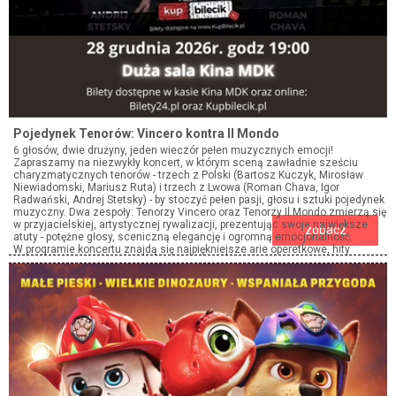
Pojedynek Tenorów: Vincero kontra Il Mondo
6 głosów, dwie drużyny, jeden wieczór pełen muzycznych emocji!
Zapraszamy na niezwykły koncert, w którym sceną zawładnie sześciu
charyzmatycznych tenorów - trzech z Polski (Bartosz Kuczyk, Mirosław
Niewiadomski, Mariusz Ruta) i trzech z Lwowa (Roman Chava, Igor
Radwański, Andrej Stetsky) - by stoczyć pełen pasji, głosu i sztuki pojedynek
muzyczny. Dwa zespoły: Tenorzy Vincero oraz Tenorzy Il Mondo zmierzą się
w przyjacielskiej, artystycznej rywalizacji, prezentując swoje największe
zobacz
atuty - potężne głosy, sceniczną elegancję i ogromną emocjonalność.
W programie koncertu znajdą się najpiękniejsze arie operetkowe, hity
musicalowe, znane tematy filmowe oraz utwory inspirowane repertuarem
legendarnej grupy Il Divo. Publiczność usłyszy zarówno klasyczne dzieła
mistrzów, jak i lżejsze, rozrywkowe kompozycje w porywających
aranżacjach - wszystko w mistrzowskim wykonaniu. Ten wieczór to nie tylko
popis wokalny, ale i pełna humoru, emocji i wzruszeń opowieść o sile
muzyki, która łączy pokolenia i kultury. Od klasyki po rozrywkę - każdy
znajdzie tu coś dla siebie.
Tenorzy Vincero & Tenorzy Il Mondo - Pojedynek Tenorów. To nie koncert - to
muzyczne wydarzenie, które zapamiętasz na długo!