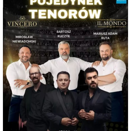
instrumenty zmieniają, a każdy utwór staje się małą, emocjonalną historią.
To nie jest zwykły koncert.
To spotkanie z muzyką w jej najbardziej autentycznej, poruszającej formie.
Intymna atmosfera, bliskość artystów i niezwykła energia sceniczna
sprawią, że publiczność da się całkowicie porwać dźwiękom. Przygotuj się na
wieczór, który zostanie z Tobą na długo – i na uczucie, że uczestniczysz w
czymś naprawdę wyjątkowym. Wielu powie po koncercie jedno: „Na czymś
takim jeszcze nie byłem".
Ona i Oni – zapraszamy na barwną podróż po świecie kobiecej muzyki.