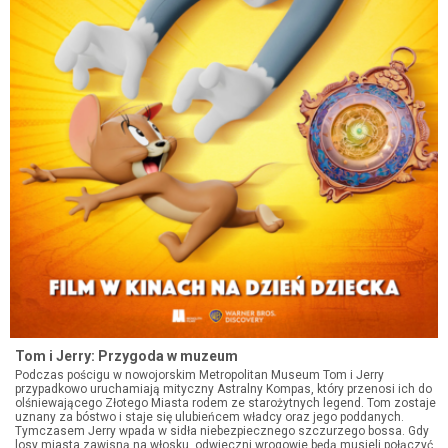
Tom i Jerry: Przygoda w muzeum
Podczas pościgu w nowojorskim Metropolitan Museum Tom i Jerry
przypadkowo uruchamiają mityczny Astralny Kompas, który przenosi ich do
olśniewającego Złotego Miasta rodem ze starożytnych legend. Tom zostaje
uznany za bóstwo i staje się ulubieńcem władcy oraz jego poddanych.
Tymczasem Jerry wpada w sidła niebezpiecznego szczurzego bossa. Gdy
losy miasta zawisną na włosku, odwieczni wrogowie będą musieli połączyć