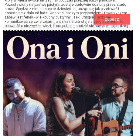
który w wieku dwóch lat zaginął podczas potężnej burzy piaskowej.
Pozostawiony na pastwę pustyni, zostaje cudownie ocalony przez stado
strusi. Spędza z nimi następne dziesięć lat, ucząc się jak przetrwać i
dorastając z dala od ludzi. Jego najlepszym przyjacielem i towarzyszem
zabaw jest fenek - wielkouchy pustynny lisek. Chłopiec uczy się
zobacz
komunikować ze zwierzętami, a dzika natura staje się jego domem. To
opowieść o niezwykłej więzi, która potrafi narodzić się nawet w najbardziej
nieoczekiwanych miejscach.