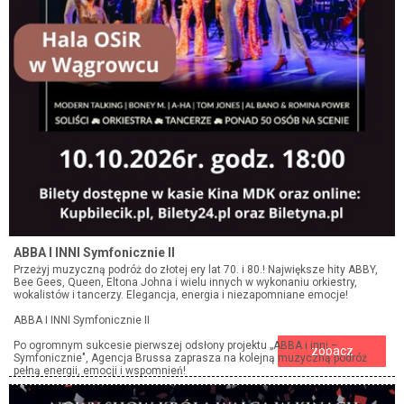
ABBA I INNI Symfonicznie II
Przeżyj muzyczną podróż do złotej ery lat 70. i 80.! Największe hity ABBY,
Bee Gees, Queen, Eltona Johna i wielu innych w wykonaniu orkiestry,
wokalistów i tancerzy. Elegancja, energia i niezapomniane emocje!
ABBA I INNI Symfonicznie II
Po ogromnym sukcesie pierwszej odsłony projektu „ABBA i inni –
zobacz
Symfonicznie", Agencja Brussa zaprasza na kolejną muzyczną podróż
pełną energii, emocji i wspomnień!
Największe światowe przeboje w nowych, symfonicznych aranżacjach –