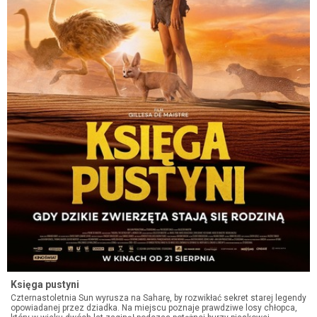
Nie może Was zabraknąć! To będzie hitowe wydarzenie roku!
Księga pustyni
Czternastoletnia Sun wyrusza na Saharę, by rozwikłać sekret starej legendy
opowiadanej przez dziadka. Na miejscu poznaje prawdziwe losy chłopca,