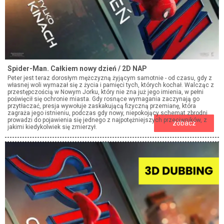
Spider-Man. Całkiem nowy dzień / 2D NAP
Peter jest teraz dorosłym mężczyzną żyjącym samotnie - od czasu, gdy z
własnej woli wymazał się z życia i pamięci tych, których kochał. Walcząc z
przestępczością w Nowym Jorku, który nie zna już jego imienia, w pełni
poświęcił się ochronie miasta. Gdy rosnące wymagania zaczynają go
przytłaczać, presja wywołuje zaskakującą fizyczną przemianę, która
zagraża jego istnieniu, podczas gdy nowy, niepokojący schemat zbrodni
prowadzi do pojawienia się jednego z najpotężniejszych przeciwników, z
zobacz
jakimi kiedykolwiek się zmierzył.