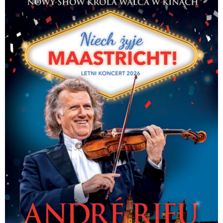
ABBA, Modern Talking, Boney M., A-ha, Tom Jones, Al Bano & Romina Power
i wielu innych!
Na scenie wystąpi ponad 50 artystów – soliści, orkiestra i tancerze –
tworząc widowisko, które zachwyca rozmachem i atmosferą. Wspaniała
muzyka, barwne kostiumy, światła i choreografie – to gwarancja
niezapomnianego wieczoru dla miłośników muzyki i nie tylko!