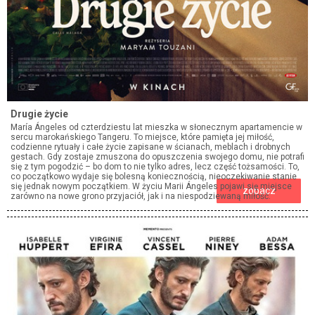
Drugie życie
María Ángeles od czterdziestu lat mieszka w słonecznym apartamencie w
sercu marokańskiego Tangeru. To miejsce, które pamięta jej miłość,
codzienne rytuały i całe życie zapisane w ścianach, meblach i drobnych
gestach. Gdy zostaje zmuszona do opuszczenia swojego domu, nie potrafi
się z tym pogodzić – bo dom to nie tylko adres, lecz część tożsamości. To,
co początkowo wydaje się bolesną koniecznością, nieoczekiwanie stanie
się jednak nowym początkiem. W życiu Marii Ángeles pojawi się miejsce
zobacz
zarówno na nowe grono przyjaciół, jak i na niespodziewaną miłość.