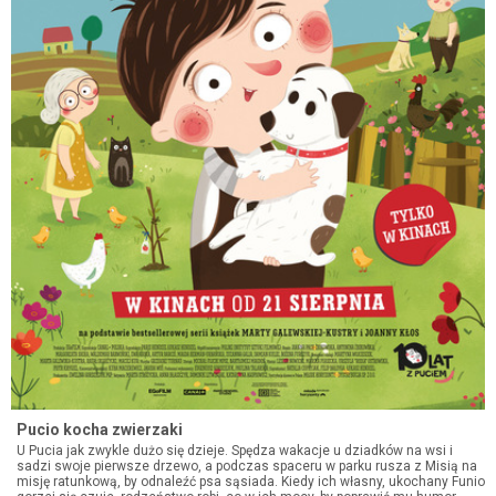
Pucio kocha zwierzaki
U Pucia jak zwykle dużo się dzieje. Spędza wakacje u dziadków na wsi i
sadzi swoje pierwsze drzewo, a podczas spaceru w parku rusza z Misią na
misję ratunkową, by odnaleźć psa sąsiada. Kiedy ich własny, ukochany Funio