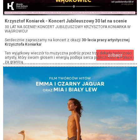
Krzysztof Koniarek - Koncert Jubileuszowy 30 lat na scenie
30 LAT NA SCENIE! KONCERT JUBILEUSZOWY KRZYSZTOFA KONIARKA W
WĄGROWCU!
Serdecznie zapraszamy na koncert z okazji
30-lecia pracy artystycznej
Krzysztofa Koniarka
!
Ten wyjątkowy wieczór to muzyczna podróż przez trzy dekady twórczości
zobacz
artysty, który swoim głosem i energią podbija serca publiczności w Polsce i
za granicą.
Na scenie wraz z Jubilatem wystąpią jego
Przyjaciele
, znakomici artyści,
którzy uświetnią to wydarzenie:
Jakub Herfort
– zwycięzca 9. edycji "Mam Talent", którego swingujący głos
zachwyca miliony.
Urszula Lidwin
– wspaniała wokalistka, która z sentymentem i klasą
wykonuje repertuar niezapomnianej Ireny Jarockiej.
Grupa Partita
– legenda polskiej piosenki, która wykona swój największy
przebój
„Pytasz mnie co Ci dam”
.
Andrzej Cierniewski
– charyzmatyczny artysta z nieśmiertelnym hitem
„Albo On albo ja”
.
Wieczór pełen szlagierów, wzruszeń i humoru z właściwym sobie
wdziękiem poprowadzi charyzmatyczna
Dominika Brzoza-Piprek
.