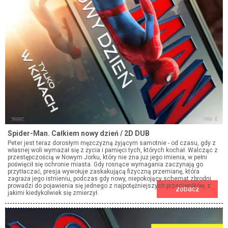
Spider-Man. Całkiem nowy dzień / 2D DUB
Peter jest teraz dorosłym mężczyzną żyjącym samotnie - od czasu, gdy z
własnej woli wymazał się z życia i pamięci tych, których kochał. Walcząc z
przestępczością w Nowym Jorku, który nie zna już jego imienia, w pełni
poświęcił się ochronie miasta. Gdy rosnące wymagania zaczynają go
przytłaczać, presja wywołuje zaskakującą fizyczną przemianę, która
zagraża jego istnieniu, podczas gdy nowy, niepokojący schemat zbrodni
prowadzi do pojawienia się jednego z najpotężniejszych przeciwników, z
zobacz
jakimi kiedykolwiek się zmierzył.