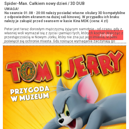
Spider-Man. Całkiem nowy dzień / 3D DUB
UWAGA!
Na seansie 01.08 - 20:00 należy posiadać własne okulary 3D kompatybilne
z odpowiednim ekranem na dużej sali kinowej. W przypadku ich braku
należy je zakupić przed seansem w kasie Kina MDK (cena: 4 zł)
Peter jest teraz dorosłym mężczyzną żyjącym samotnie - od czasu, gdy z
własnej woli wymazał się z życia i pamięci tych, których kochał. Walcząc z
zobacz
przestępczością w Nowym Jorku, który nie zna już jego imienia, w pełni
poświęcił się ochronie miasta. Gdy rosnące wymagania zaczynają go
przytłaczać, presja wywołuje zaskakującą fizyczną przemianę, która
zagraża jego istnieniu, podczas gdy nowy, niepokojący schemat zbrodni
prowadzi do pojawienia się jednego z najpotężniejszych przeciwników, z
jakimi kiedykolwiek się zmierzył.