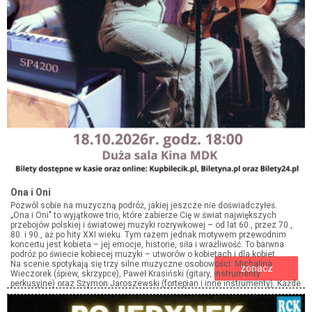
Ona i Oni
Pozwól sobie na muzyczną podróż, jakiej jeszcze nie doświadczyłeś.
„Ona i Oni" to wyjątkowe trio, które zabierze Cię w świat największych
przebojów polskiej i światowej muzyki rozrywkowej – od lat 60., przez 70.,
80. i 90., aż po hity XXI wieku. Tym razem jednak motywem przewodnim
koncertu jest kobieta – jej emocje, historie, siła i wrażliwość. To barwna
podróż po świecie kobiecej muzyki – utworów o kobietach i dla kobiet.
Na scenie spotykają się trzy silne muzyczne osobowości: Michalina
zobacz
Wieczorek (śpiew, skrzypce), Paweł Krasiński (gitary, instrumenty
perkusyjne) oraz Szymon Jaroszewski (fortepian i inne instrumenty). Każde
z nich to multiinstrumentalista, co sprawia, że koncert jest pełen dynamiki,
zaskoczeń i muzycznych zwrotów akcji. Brzmienia przenikają się,