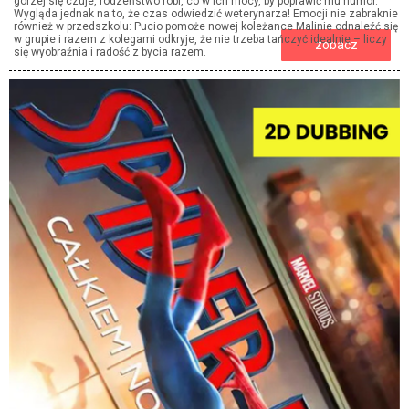
gorzej się czuje, rodzeństwo robi, co w ich mocy, by poprawić mu humor.
Wygląda jednak na to, że czas odwiedzić weterynarza! Emocji nie zabraknie
również w przedszkolu: Pucio pomoże nowej koleżance Malinie odnaleźć się
w grupie i razem z kolegami odkryje, że nie trzeba tańczyć idealnie – liczy
zobacz
się wyobraźnia i radość z bycia razem.