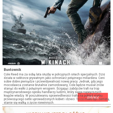
Buntownik
Cole Reed ma za sobą lata służby w policyjnych siłach specjalnych. Dziś
działa w sektorze prywatnym jako ochroniarz potężnego miliardera. Ceni
sobie dobre pieniądze i przewidywalność nowej pracy. Jednak, gdy jego
mocodawca zostanie brutalnie zamordowany, Cole będzie musiał znów
stanąć do walki z potężnym wrogiem. Ścigając zabójców trafi na trop
międzynarodowego spisku handlarzy ludźmi, który sięga najwyższych
kręgów władzy. W poszukiwaniu sprawiedliwości trafia na pokład statku
zobacz
przewożącego setki uprowadzonych kobiet i dzieci. To co miało być zemstą,
stanie się walką o życie niewinnych.