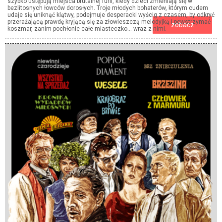
szybko ustępują miejsca brutalnej furii, kiedy dzieci zmieniają się w
bezlitosnych łowców dorosłych. Troje młodych bohaterów, którym cudem
udaje się uniknąć klątwy, podejmuje desperacki wyścig z czasem, by odkryć
przerażającą prawdę kryjącą się za złowieszczą melodyjką i powstrzymać
zobacz
koszmar, zanim pochłonie całe miasteczko… wraz z nimi.