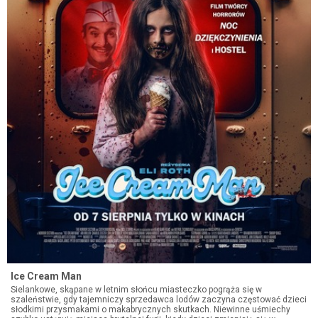
Ice Cream Man
Sielankowe, skąpane w letnim słońcu miasteczko pogrąża się w
szaleństwie, gdy tajemniczy sprzedawca lodów zaczyna częstować dzieci
słodkimi przysmakami o makabrycznych skutkach. Niewinne uśmiechy