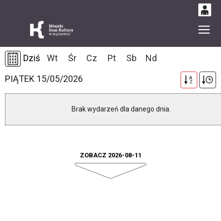
0
Gł
'
0,00
Dziś
Wt
Śr
Cz
Pt
Sb
Nd
PLN
PIĄTEK 15/05/2026
A
Z
14
49
Brak wydarzeń dla danego dnia.
ZOBACZ 2026-08-11