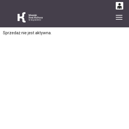
0
Gł
'
0,00
Sprzedaż nie jest aktywna.
PLN
14
53