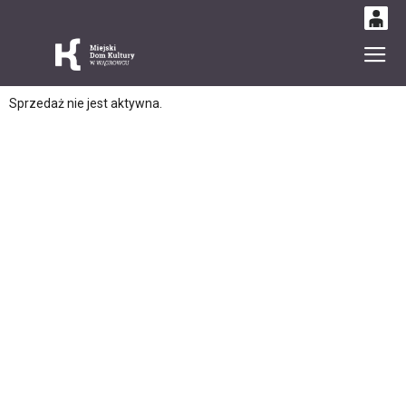
0
Gł
'
0,00
Sprzedaż nie jest aktywna.
PLN
14
54