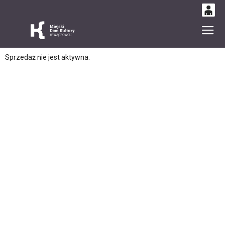
0
Gł
'
0,00
Sprzedaż nie jest aktywna.
PLN
14
54