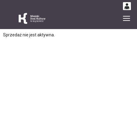
0
Gł
'
0,00
Sprzedaż nie jest aktywna.
PLN
14
49