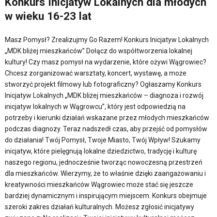
Konkurs Inicjatyw Lokalnych dla młodych
w wieku 16-23 lat
Masz Pomysł? Zrealizujmy Go Razem! Konkurs Inicjatyw Lokalnych
„MDK bliżej mieszkańców” Dołącz do współtworzenia lokalnej
kultury! Czy masz pomysł na wydarzenie, które ożywi Wągrowiec?
Chcesz zorganizować warsztaty, koncert, wystawę, a może
stworzyć projekt filmowy lub fotograficzny? Ogłaszamy Konkurs
Inicjatyw Lokalnych „MDK bliżej mieszkańców – diagnoza i rozwój
inicjatyw lokalnych w Wągrowcu”, który jest odpowiedzią na
potrzeby i kierunki działań wskazane przez młodych mieszkańców
podczas diagnozy. Teraz nadszedł czas, aby przejść od pomysłów
do działania! Twój Pomysł, Twoje Miasto, Twój Wpływ! Szukamy
inicjatyw, które pielęgnują lokalne dziedzictwo, tradycję i kulturę
naszego regionu, jednocześnie tworząc nowoczesną przestrzeń
dla mieszkańców. Wierzymy, że to właśnie dzięki zaangażowaniu i
kreatywności mieszkańców Wągrowiec może stać się jeszcze
bardziej dynamicznym i inspirującym miejscem. Konkurs obejmuje
szeroki zakres działań kulturalnych. Możesz zgłosić inicjatywy