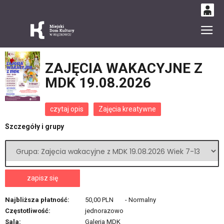
0
Gł
'
0,00
PLN
ZAJĘCIA WAKACYJNE Z
MDK 19.08.2026
14
52
czytaj opis
Zajęcia kreatywne
Szczegóły i grupy
zapisz się
Najbliższa płatność:
50,00 PLN
-
Normalny
Częstotliwość:
jednorazowo
Sala:
Galeria MDK