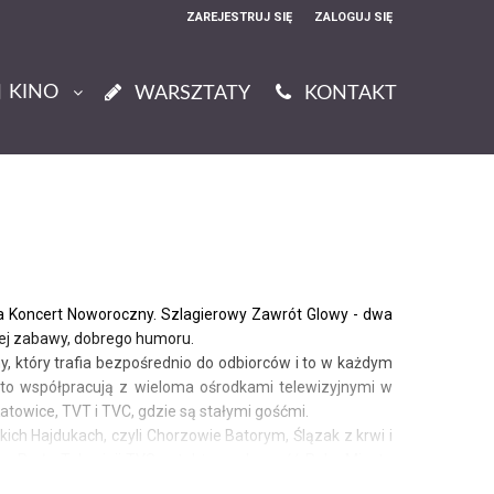
ZAREJESTRUJ SIĘ
ZALOGUJ SIĘ
0
KINO
0,00
WARSZTATY
KONTAKT
PLN
14
53
na Koncert Noworoczny. Szlagierowy Zawrót Glowy - dwa
łej zabawy, dobrego humoru.
, który trafia bezpośrednio do odbiorców i to w każdym
dto współpracują z wieloma ośrodkami telewizyjnymi w
Katowice, TVT i TVC, gdzie są stałymi gośćmi.
ich Hajdukach, czyli Chorzowie Batorym, Ślązak z krwi i
ąska Perła Telewizji TVS, a także osobowość Roku Miasta
onom widzów przed telewizorami jako prawdziwa "Śląska