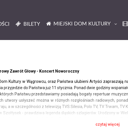
MIEJSKI DOM KULTURY
ŚCI
BILETY
erowy Zawrót Głowy - Koncert Noworoczny
 Dom Kultury w Wągrowcu, oraz Państwa ulubieni Artyści zapraszają 
ia przyjedzie do Państwa już 11 stycznia. Ponad dwie godziny wspania
, których Państwu przedstawiamy posiadają bogaty repertuar muzyczny
Ich utwory usłyszeć można w różnych rozgłośniach radiowych, pona
aju, a w szczególności z telewizją TVS Silesia, Polo TV, TV Trwam, TV 
w Szołtysek - prawdziwa legenda śląskich szlagierów. Urodzony w Wielk
pochodzący z tradycyjnej śląskiej Rodziny, Laureat nagród Hanysy, Śl
czytaj więcej
. Uczestnik Letniej Trasy Dwójki TVP, gdzie zaprezentował się mili