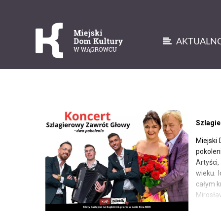
AKTUALNO
'
Szlagi
Miejski
pokolen
Artyści
wieku. 
całym kr
Mirosła
kości, 
Chorzów