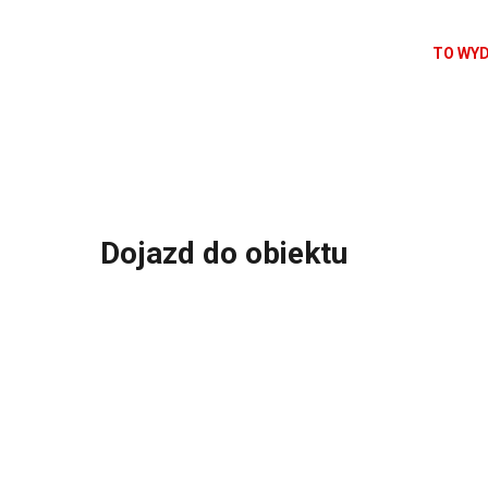
Perła". 
MarsaAl
TO WYD
wydali 
ich spo
Mają na
Szlagier
Dojazd do obiektu