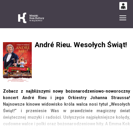
0
Gł
'
0,00
PLN
André Rieu. Wesołych Świąt!
14
53
Zobacz z najbliższymi nowy bożonarodzeniowo-noworoczny
koncert André Rieu i jego Orkiestry Johanna Straussa!
Najnowsze kinowe widowisko króla walca nosi tytuł „Wesołych
Świąt!” i przeniesie Was w prawdziwie magiczny świat
świątecznej muzyki i radości. Usłyszycie najpiękniejsze kolędy,
cudowne walce i polki oraz bożonarodzeniowe hity. A Emma Kok
zaśpiewa dla Was „Mam tę moc” z filmu „Kraina lodu”. To