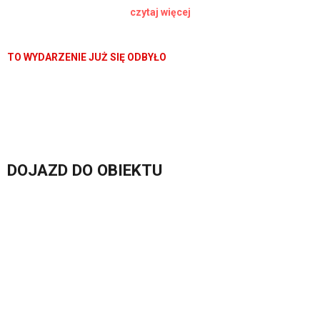
czytaj więcej
przekroczone, a walka o przyszłość Pandory stanie się bardziej
osobista niż kiedykolwiek.
TO WYDARZENIE JUŻ SIĘ ODBYŁO
DOJAZD DO OBIEKTU