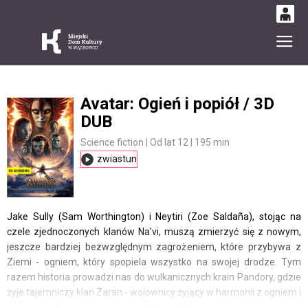
0
Gł
'
0,00
PLN
Avatar: Ogień i popiół / 3D
DUB
14
53
Science fiction | Od lat 12 | 195 min
zwiastun
Jake Sully (Sam Worthington) i Neytiri (Zoe Saldaña), stojąc na
czele zjednoczonych klanów Na'vi, muszą zmierzyć się z nowym,
jeszcze bardziej bezwzględnym zagrożeniem, które przybywa z
Ziemi - ogniem, który spopiela wszystko na swojej drodze. Tym
razem historia prowadzi nas do wulkanicznych krain Pandory, gdzie
żyje tajemniczy klan Zaran - wojownicy żyjący w harmonii z ogniem i
popiołem. Sojusze zostaną poddane próbie, granice wytrzymałości