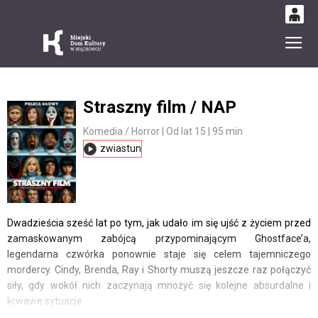
0
Gł
'
0,00
PLN
Straszny film / NAP
14
53
Komedia / Horror | Od lat 15 | 95 min
zwiastun
Dwadzieścia sześć lat po tym, jak udało im się ujść z życiem przed
zamaskowanym zabójcą przypominającym Ghostface’a,
legendarna czwórka ponownie staje się celem tajemniczego
mordercy. Cindy, Brenda, Ray i Shorty muszą jeszcze raz połączyć
siły, gdy wokół nich zaczynają mnożyć się kolejne absurdalne i
krwawe sytuacje.
Film w satyryczny sposób wyśmiewa współczesne kino grozy