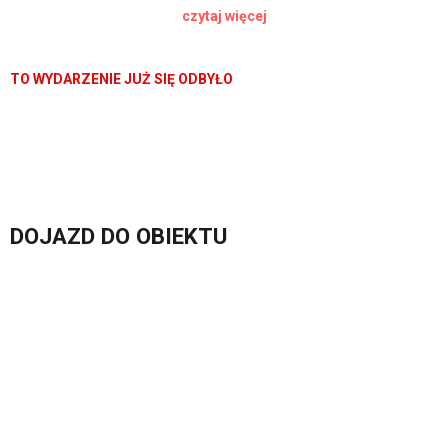
czytaj więcej
próbujące odświeżyć znane marki. Obok powracających bohaterów
pojawiają się nowe postacie, a całość pełna jest przekraczającego
granice humoru i nawiązań do popkultury.
TO WYDARZENIE JUŻ SIĘ ODBYŁO
DOJAZD DO OBIEKTU