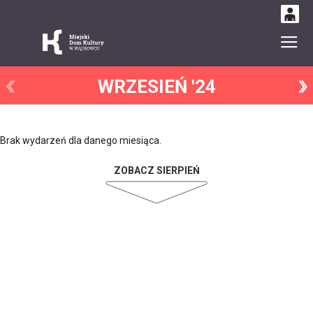
0
Gł
'
0,00
WRZESIEŃ '24
PLN
14
50
Brak wydarzeń dla danego miesiąca.
ZOBACZ SIERPIEŃ