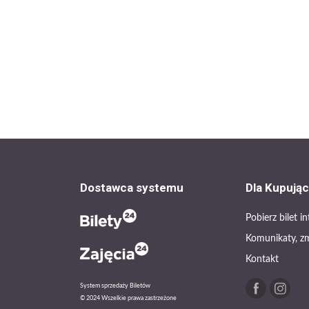
Dostawca systemu
Dla Kupują
Pobierz bilet 
Komunikaty, z
Kontakt
System sprzedaży Biletów
© 2024 Wszelkie prawa zastrzeżone