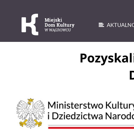
AKTUALNO
'