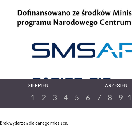
SIERPIEŃ
WRZESIEŃ
1
2
3
4
5
6
7
8
9
Brak wydarzeń dla danego miesiąca.