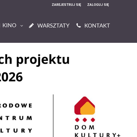
ZAREJESTRUJ SIĘ
ZALOGUJ SIĘ
0
KINO
0,00
WARSZTATY
KONTAKT
PLN
14
50