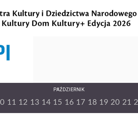
PAŹDZIERNIK
10
11
12
13
14
15
16
17
18
19
20
21