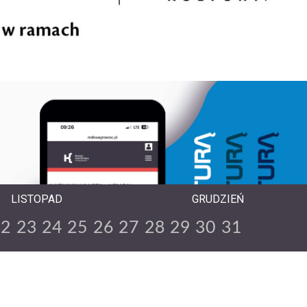
LISTOPAD
GRUDZIEŃ
22
23
24
25
26
27
28
29
30
31