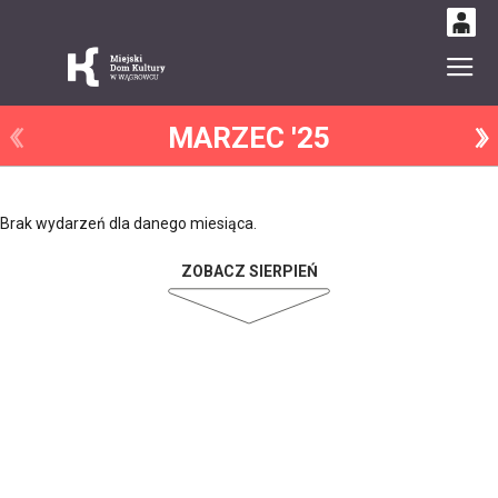
0
Gł
'
0,00
MARZEC '25
PLN
14
51
Brak wydarzeń dla danego miesiąca.
ZOBACZ SIERPIEŃ