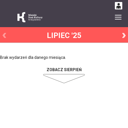
0
Gł
'
0,00
LIPIEC '25
PLN
14
51
Brak wydarzeń dla danego miesiąca.
ZOBACZ SIERPIEŃ