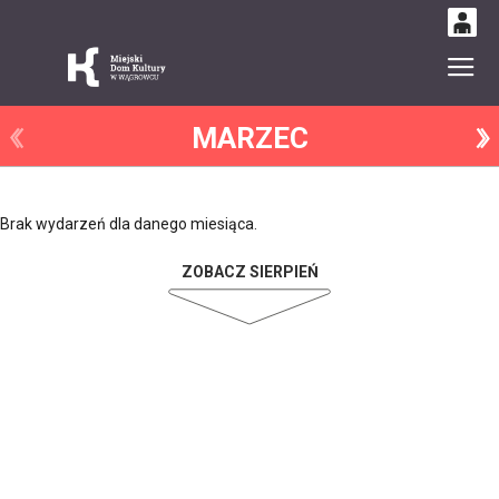
0
Gł
'
0,00
MARZEC
PLN
14
50
Brak wydarzeń dla danego miesiąca.
ZOBACZ SIERPIEŃ