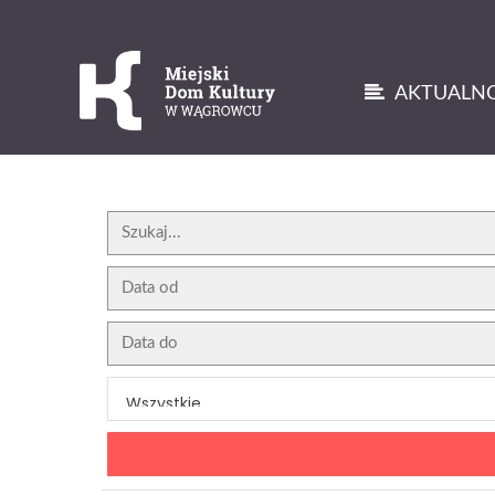
AKTUALNO
'