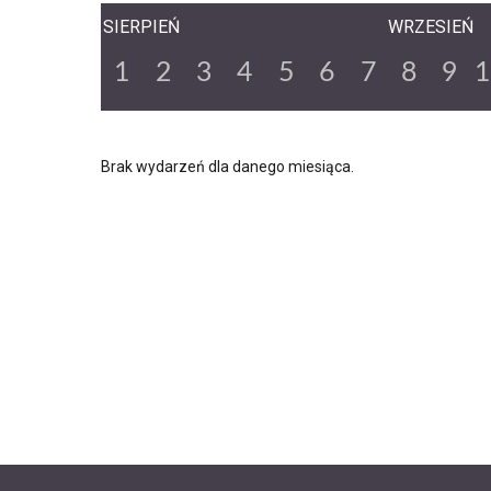
SIERPIEŃ
WRZESIEŃ
1
2
3
4
5
6
7
8
9
Brak wydarzeń dla danego miesiąca.