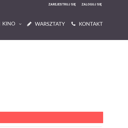
ZAREJESTRUJ SIĘ
ZALOGUJ SIĘ
0
KINO
0,00
WARSZTATY
KONTAKT
PLN
14
51