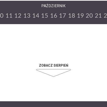
PAŹDZIERNIK
10
11
12
13
14
15
16
17
18
19
20
21
ZOBACZ SIERPIEŃ