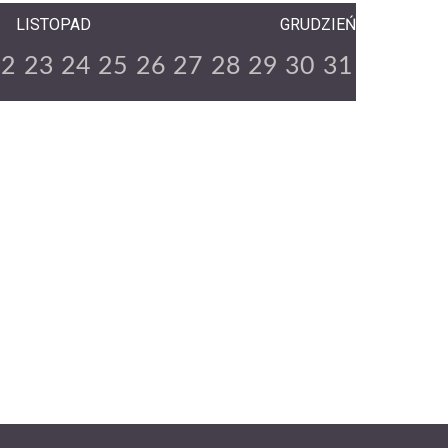
LISTOPAD
GRUDZIEŃ
22
23
24
25
26
27
28
29
30
31