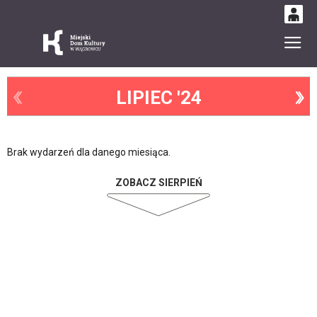
0
Gł
'
0,00
PLN
LIPIEC '24
14
52
Brak wydarzeń dla danego miesiąca.
ZOBACZ SIERPIEŃ