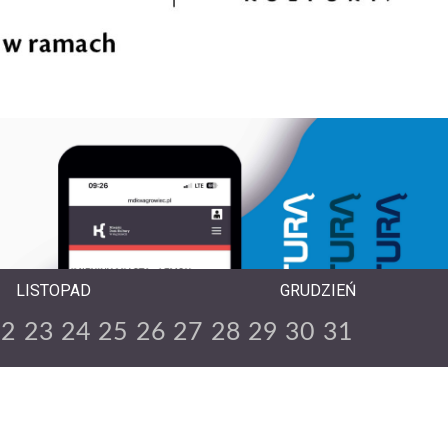
LISTOPAD
GRUDZIEŃ
22
23
24
25
26
27
28
29
30
31