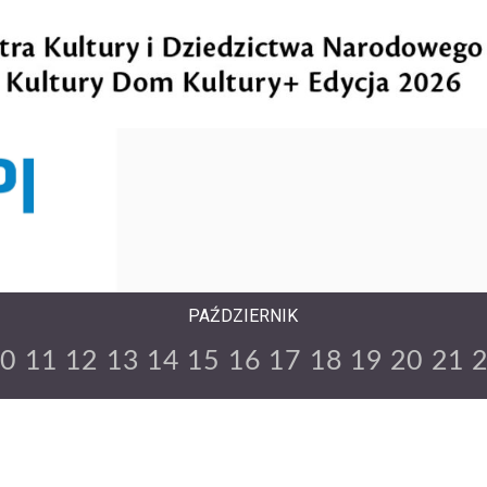
PAŹDZIERNIK
10
11
12
13
14
15
16
17
18
19
20
21