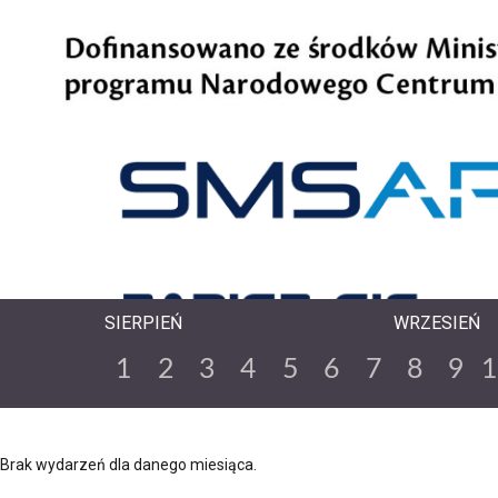
SIERPIEŃ
WRZESIEŃ
1
2
3
4
5
6
7
8
9
Brak wydarzeń dla danego miesiąca.