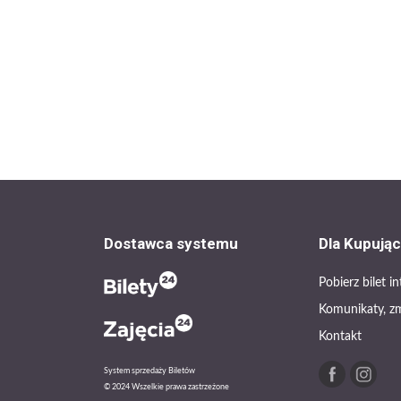
Dostawca systemu
Dla Kupują
Pobierz bilet 
Komunikaty, z
Kontakt
System sprzedaży Biletów
© 2024 Wszelkie prawa zastrzeżone