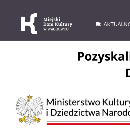
AKTUALNO
'