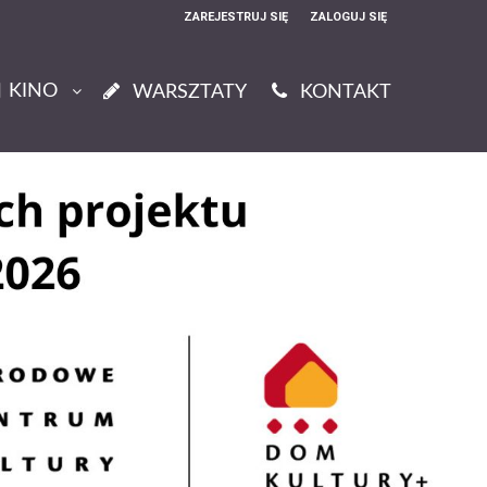
ZAREJESTRUJ SIĘ
ZALOGUJ SIĘ
0
KINO
0,00
WARSZTATY
KONTAKT
PLN
14
52