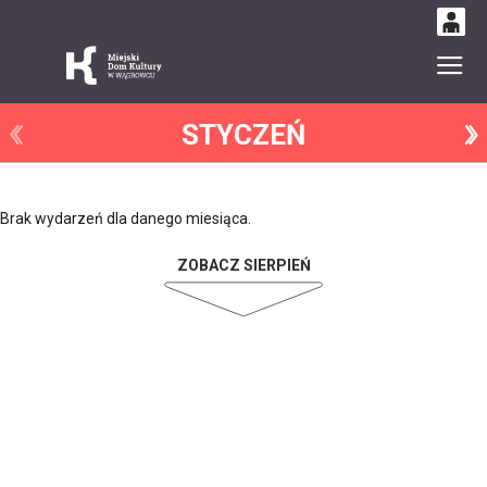
0
Gł
'
0,00
STYCZEŃ
PLN
14
52
Brak wydarzeń dla danego miesiąca.
ZOBACZ SIERPIEŃ