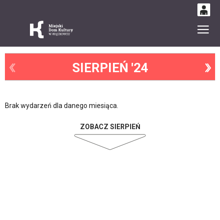
0
Gł
'
0,00
PLN
SIERPIEŃ '24
14
52
Brak wydarzeń dla danego miesiąca.
ZOBACZ SIERPIEŃ