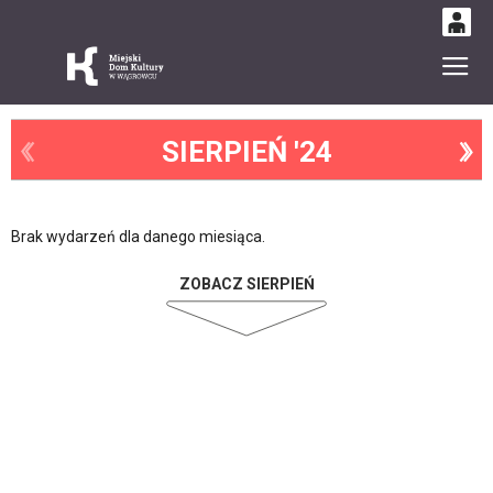
0
Gł
'
0,00
PLN
SIERPIEŃ '24
14
51
Brak wydarzeń dla danego miesiąca.
ZOBACZ SIERPIEŃ