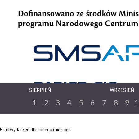
SIERPIEŃ
WRZESIEŃ
1
2
3
4
5
6
7
8
9
Brak wydarzeń dla danego miesiąca.