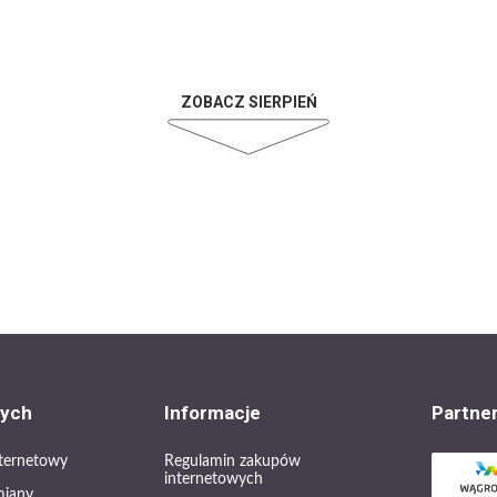
ZOBACZ SIERPIEŃ
cych
Informacje
Partne
internetowy
Regulamin zakupów
internetowych
miany