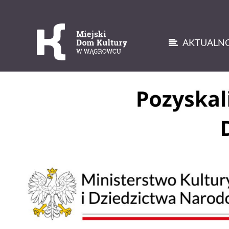
AKTUALNO
'