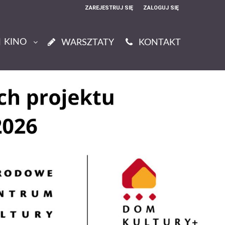
ZAREJESTRUJ SIĘ
ZALOGUJ SIĘ
0
KINO
0,00
WARSZTATY
KONTAKT
PLN
14
52