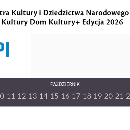
PAŹDZIERNIK
10
11
12
13
14
15
16
17
18
19
20
21