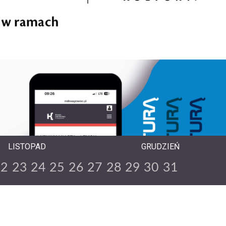
LISTOPAD
GRUDZIEŃ
22
23
24
25
26
27
28
29
30
31