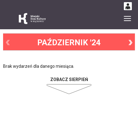
0
Gł
'
0,00
PLN
PAŹDZIERNIK '24
14
52
Brak wydarzeń dla danego miesiąca.
ZOBACZ SIERPIEŃ