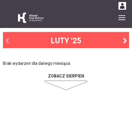
0
Gł
'
0,00
PLN
LUTY '25
14
52
Brak wydarzeń dla danego miesiąca.
ZOBACZ SIERPIEŃ