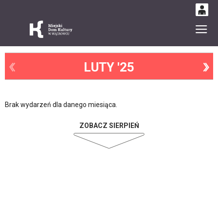
0
Gł
'
0,00
PLN
LUTY '25
14
51
Brak wydarzeń dla danego miesiąca.
ZOBACZ SIERPIEŃ